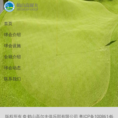
首页
球会介绍
球会设施
会籍介绍
球会动态
联系我们
版权所有 © 鹤山高尔夫俱乐部有限公司
粤ICP备10086146